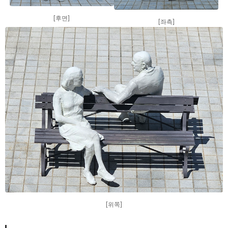
[후면]
[좌측]
[위쪽]