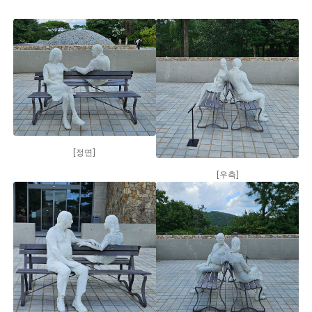
[정면]
[우측]