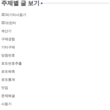
주제별 글 보기
3D외기타사용기
3D프린터
계산기
구매경험
기타구매
당첨번호
로또번호추출
로또예측
로또통계
맛집
문제해결
사용기