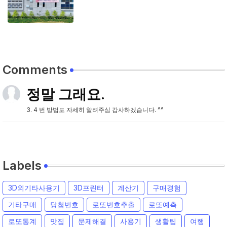
Comments
정말 그래요.
3. 4 번 방법도 자세히 알려주심 감사하겠습니다. ^^
Labels
3D외기타사용기
3D프린터
계산기
구매경험
기타구매
당첨번호
로또번호추출
로또예측
로또통계
맛집
문제해결
사용기
생활팁
여행