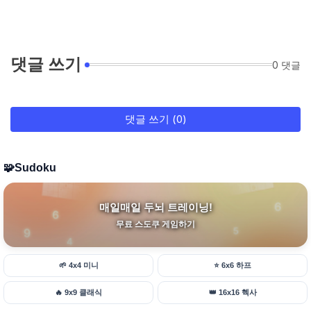
댓글 쓰기
0 댓글
댓글 쓰기 (0)
🧩
Sudoku
매일매일 두뇌 트레이닝!
무료 스도쿠 게임하기
🌱
4x4 미니
⭐
6x6 하프
🔥
9x9 클래식
👑
16x16 헥사