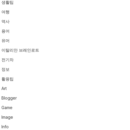
생활팁
여행
역사
용어
유머
이탈리안 브레인로트
전기차
정보
활용팁
Art
Blogger
Game
Image
Info