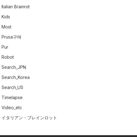
Italian Brainrot
Kids
Most
Prusa구매
Pur
Robot
Search_JPN
Search_Korea
Search_US
Timelapse
Video_etc
イタリアン・ブレインロット