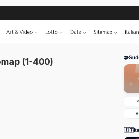
Art & Video
Lotto
Data
Sitemap
Italia
🧩
Sud
emap (1-400)

🇮🇹
It