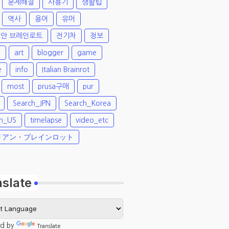
문제해결
사용기
생활팁
역사
용어
유머
안 브레인로트
전기차
정보
팁
art
blogger
game
e
info
Italian Brainrot
most
prusa구매
pur
Search_JPN
Search_Korea
ch_US
timelapse
video_etc
リアン・ブレインロット
nslate
d by
Translate