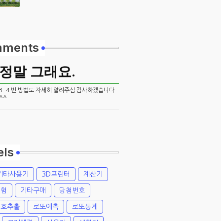
ments
정말 그래요.
3. 4 번 방법도 자세히 알려주심 감사하겠습니다.
^^
els
기타사용기
3D프린터
계산기
경험
기타구매
당첨번호
번호추출
로또예측
로또통계