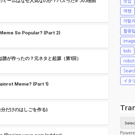
のミームはなぜ人気なのか？バズった5つの理由
맛집
여행
이탈리
활용
t Meme So Popular? (Part 2)
imag
kids
は誰が作ったの？元ネタと起源（第1回）
robot
Sear
イタ
ainrot Meme? (Part 1)
Tra
e, 自分だけのはしごを作る)
Powere