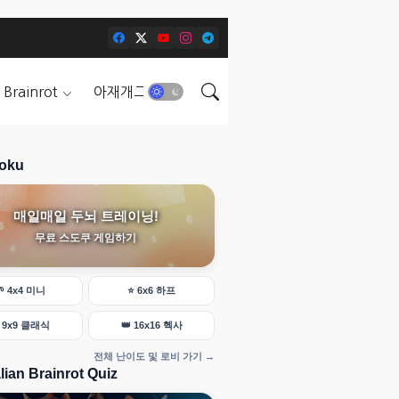
n Brainrot
아재개그
GAME
oku
매일매일 두뇌 트레이닝!
무료 스도쿠 게임하기
🌱
4x4 미니
⭐
6x6 하프

9x9 클래식
👑
16x16 헥사
전체 난이도 및 로비 가기 →
alian Brainrot Quiz