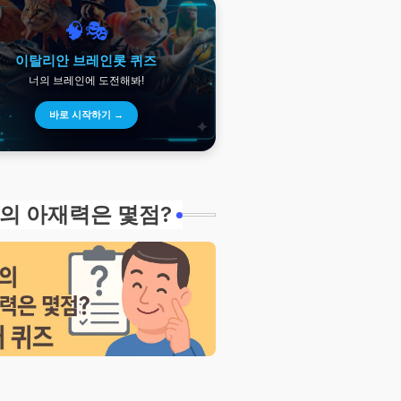
🧠🎭
이탈리안 브레인롯 퀴즈
너의 브레인에 도전해봐!
바로 시작하기 →
의 아재력은 몇점?