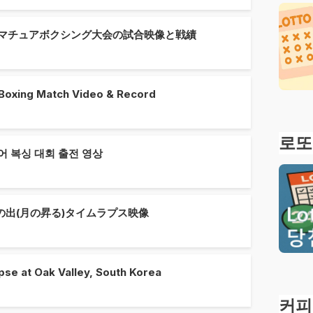
n) アマチュアボクシング大会の試合映像と戦績
oxing Match Video & Record
로또
추어 복싱 대회 출전 영상
出(月の昇る)タイムラプス映像
se at Oak Valley, South Korea
커피