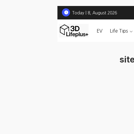
Today | 8, August 2026
EV
Life Tips
sit