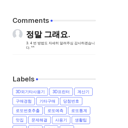
Comments
정말 그래요.
3. 4 번 방법도 자세히 알려주심 감사하겠습니
다. ^^
Labels
3D외기타사용기
3D프린터
계산기
구매경험
기타구매
당첨번호
로또번호추출
로또예측
로또통계
맛집
문제해결
사용기
생활팁