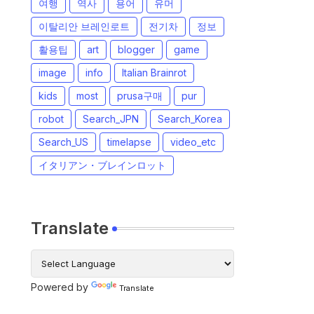
여행
역사
용어
유머
이탈리안 브레인로트
전기차
정보
활용팁
art
blogger
game
image
info
Italian Brainrot
kids
most
prusa구매
pur
robot
Search_JPN
Search_Korea
Search_US
timelapse
video_etc
イタリアン・ブレインロット
Translate
Powered by
Translate