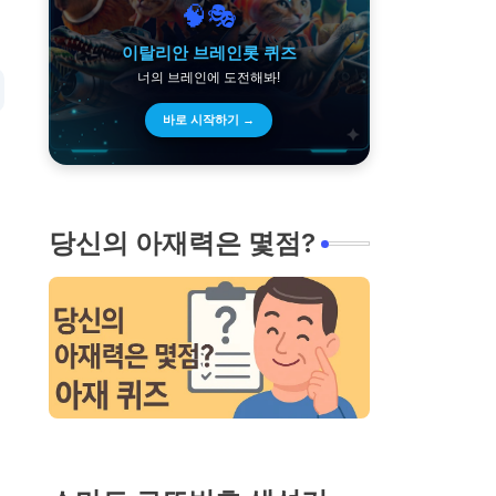
🧠🎭
이탈리안 브레인롯 퀴즈
너의 브레인에 도전해봐!
바로 시작하기 →
당신의 아재력은 몇점?