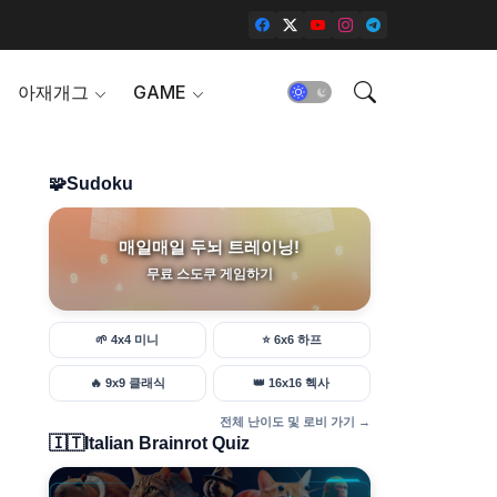
아재개그
GAME
🧩
Sudoku
매일매일 두뇌 트레이닝!
무료 스도쿠 게임하기
🌱
4x4 미니
⭐
6x6 하프
🔥
9x9 클래식
👑
16x16 헥사
전체 난이도 및 로비 가기 →
🇮🇹
Italian Brainrot Quiz