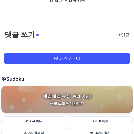
Error:
검색결과 없음
댓글 쓰기
0 댓글
댓글 쓰기 (0)
🧩
Sudoku
매일매일 두뇌 트레이닝!
무료 스도쿠 게임하기
🌱
4x4 미니
⭐
6x6 하프
🔥
9x9 클래식
👑
16x16 헥사