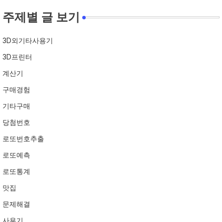
주제별 글 보기
3D외기타사용기
3D프린터
계산기
구매경험
기타구매
당첨번호
로또번호추출
로또예측
로또통계
맛집
문제해결
사용기