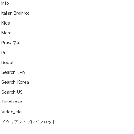
Info
Italian Brainrot
Kids
Most
Prusa구매
Pur
Robot
Search_JPN
Search_Korea
Search_US
Timelapse
Video_etc
イタリアン・ブレインロット