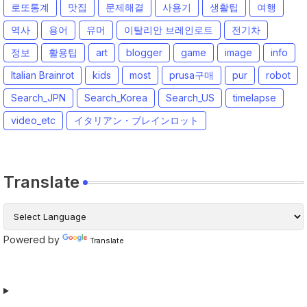
로또통계
맛집
문제해결
사용기
생활팁
여행
역사
용어
유머
이탈리안 브레인로트
전기차
정보
활용팁
art
blogger
game
image
info
Italian Brainrot
kids
most
prusa구매
pur
robot
Search_JPN
Search_Korea
Search_US
timelapse
video_etc
イタリアン・ブレインロット
Translate
Powered by
Translate