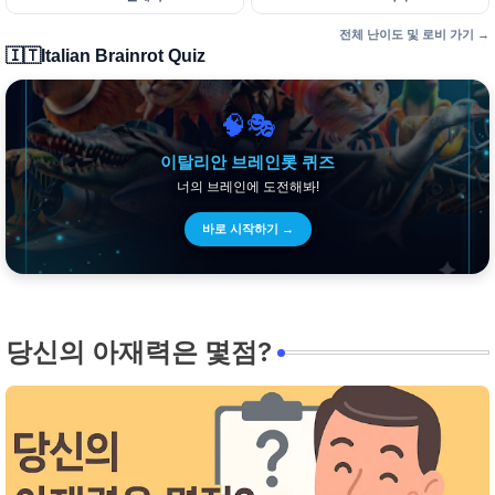
전체 난이도 및 로비 가기 →
🇮🇹
Italian Brainrot Quiz
🧠🎭
이탈리안 브레인롯 퀴즈
너의 브레인에 도전해봐!
바로 시작하기 →
당신의 아재력은 몇점?