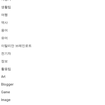
생활팁
여행
역사
용어
유머
이탈리안 브레인로트
전기차
정보
활용팁
Art
Blogger
Game
Image