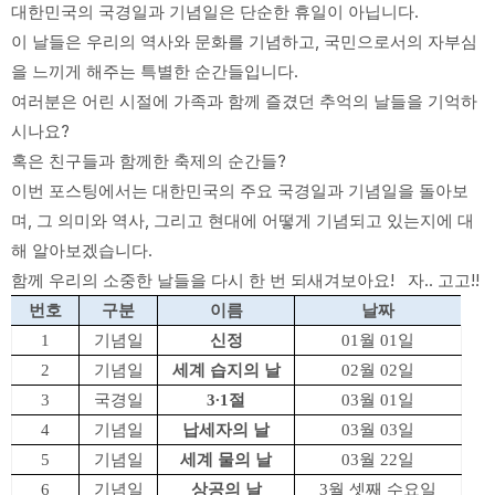
대한민국의 국경일과 기념일은 단순한 휴일이 아닙니다.
이 날들은 우리의 역사와 문화를 기념하고, 국민으로서의 자부심
을 느끼게 해주는 특별한 순간들입니다.
여러분은 어린 시절에 가족과 함께 즐겼던 추억의 날들을 기억하
시나요?
혹은 친구들과 함께한 축제의 순간들?
이번 포스팅에서는 대한민국의 주요 국경일과 기념일을 돌아보
며, 그 의미와 역사, 그리고 현대에 어떻게 기념되고 있는지에 대
해 알아보겠습니다.
함께 우리의 소중한 날들을 다시 한 번 되새겨보아요! 자.. 고고!!
번호
구분
이름
날짜
1
기념일
신정
01월 01일
2
기념일
세계 습지의 날
02월 02일
3
국경일
3∙1절
03월 01일
4
기념일
납세자의 날
03월 03일
5
기념일
세계 물의 날
03월 22일
6
기념일
상공의 날
3월 셋째 수요일