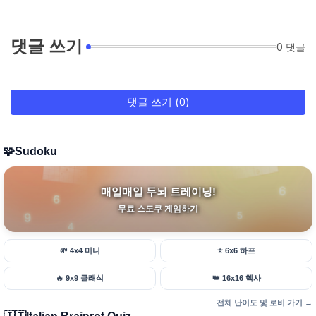
댓글 쓰기
0 댓글
댓글 쓰기 (0)
🧩
Sudoku
매일매일 두뇌 트레이닝!
무료 스도쿠 게임하기
🌱
4x4 미니
⭐
6x6 하프
🔥
9x9 클래식
👑
16x16 헥사
전체 난이도 및 로비 가기 →