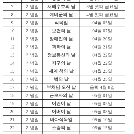
7
기념일
서해수호의 날
3월 넷째 금요일
8
기념일
예비군의 날
4월 첫째 금요일
9
기념일
식목일
04월 05일
10
기념일
보건의 날
04월 07일
11
기념일
장애인의 날
04월 20일
12
기념일
과학의 날
04월 21일
13
기념일
정보통신의 날
04월 22일
14
기념일
지구의 날
04월 22일
15
기념일
세계 책의 날
04월 23일
16
기념일
법의 날
04월 25일
17
기념일
부처님 오신 날
음력 4월 8일
18
기념일
근로자의 날
05월 01일
19
기념일
어린이 날
05월 05일
20
기념일
어버이 날
05월 08일
21
기념일
바다식목일
05월 10일
22
기념일
스승의 날
05월 15일