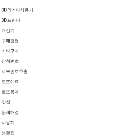
3D외기타사용기
3D프린터
계산기
구매경험
기타구매
당첨번호
로또번호추출
로또예측
로또통계
맛집
문제해결
사용기
생활팁