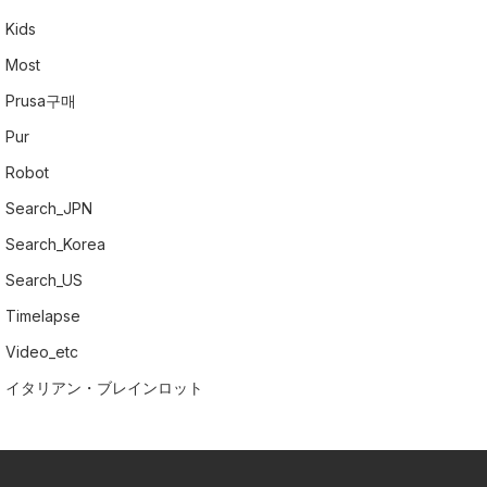
Kids
Most
Prusa구매
Pur
Robot
Search_JPN
Search_Korea
Search_US
Timelapse
Video_etc
イタリアン・ブレインロット