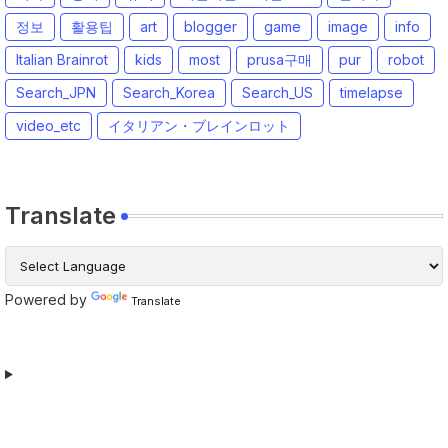
정보
활용팁
art
blogger
game
image
info
Italian Brainrot
kids
most
prusa구매
pur
robot
Search_JPN
Search_Korea
Search_US
timelapse
video_etc
イタリアン・ブレインロット
Translate
Powered by
Translate