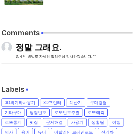
Comments
정말 그래요.
3. 4 번 방법도 자세히 알려주심 감사하겠습니다. ^^
Labels
3D외기타사용기
3D프린터
계산기
구매경험
기타구매
당첨번호
로또번호추출
로또예측
로또통계
맛집
문제해결
사용기
생활팁
여행
역사
용어
유머
이탈리안 브레인로트
전기차