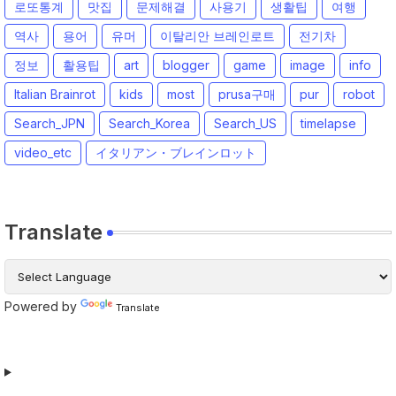
로또통계
맛집
문제해결
사용기
생활팁
여행
역사
용어
유머
이탈리안 브레인로트
전기차
정보
활용팁
art
blogger
game
image
info
Italian Brainrot
kids
most
prusa구매
pur
robot
Search_JPN
Search_Korea
Search_US
timelapse
video_etc
イタリアン・ブレインロット
Translate
Powered by
Translate