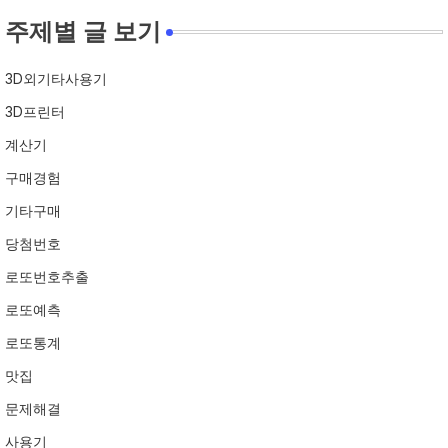
주제별 글 보기
3D외기타사용기
3D프린터
계산기
구매경험
기타구매
당첨번호
로또번호추출
로또예측
로또통계
맛집
문제해결
사용기