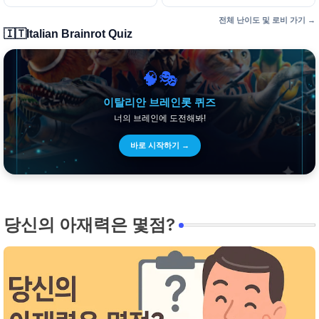
전체 난이도 및 로비 가기 →
🇮🇹
Italian Brainrot Quiz
🧠🎭
이탈리안 브레인롯 퀴즈
너의 브레인에 도전해봐!
바로 시작하기 →
당신의 아재력은 몇점?