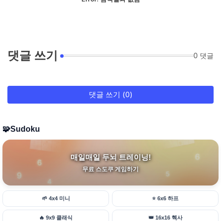
댓글 쓰기
0 댓글
댓글 쓰기 (0)
🧩
Sudoku
매일매일 두뇌 트레이닝!
무료 스도쿠 게임하기
🌱
4x4 미니
⭐
6x6 하프
🔥
9x9 클래식
👑
16x16 헥사