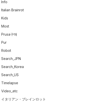
Info
Italian Brainrot
Kids
Most
Prusa구매
Pur
Robot
Search_JPN
Search_Korea
Search_US
Timelapse
Video_etc
イタリアン・ブレインロット