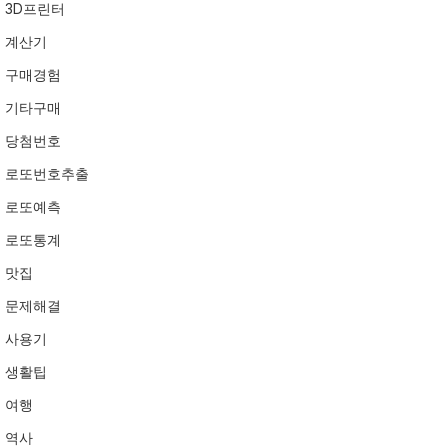
3D프린터
계산기
구매경험
기타구매
당첨번호
로또번호추출
로또예측
로또통계
맛집
문제해결
사용기
생활팁
여행
역사