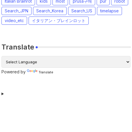
Italian Brainrot
kids
most
prusa구매
pur
robot
Search_JPN
Search_Korea
Search_US
timelapse
video_etc
イタリアン・ブレインロット
Translate
Powered by
Translate