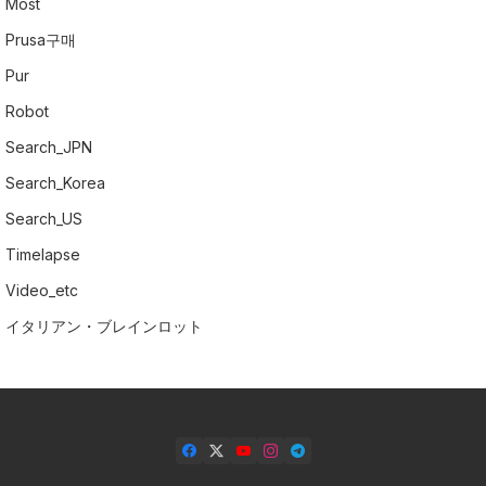
Most
Prusa구매
Pur
Robot
Search_JPN
Search_Korea
Search_US
Timelapse
Video_etc
イタリアン・ブレインロット