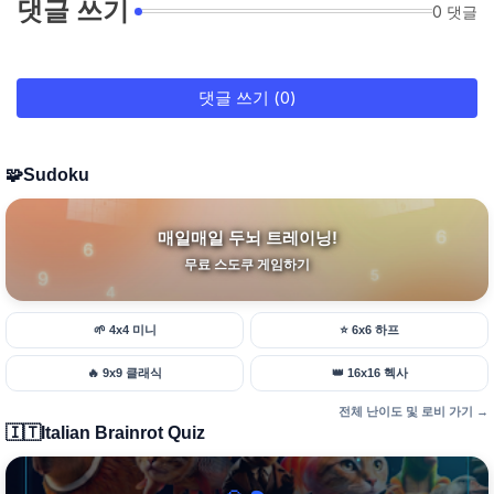
댓글 쓰기
0 댓글
댓글 쓰기 (0)
🧩
Sudoku
매일매일 두뇌 트레이닝!
무료 스도쿠 게임하기
🌱
4x4 미니
⭐
6x6 하프
🔥
9x9 클래식
👑
16x16 헥사
전체 난이도 및 로비 가기 →
🇮🇹
Italian Brainrot Quiz