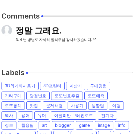
Comments
정말 그래요.
3. 4 번 방법도 자세히 알려주심 감사하겠습니다. ^^
Labels
3D외기타사용기
3D프린터
계산기
구매경험
기타구매
당첨번호
로또번호추출
로또예측
로또통계
맛집
문제해결
사용기
생활팁
여행
역사
용어
유머
이탈리안 브레인로트
전기차
정보
활용팁
art
blogger
game
image
info