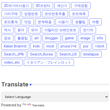
3D외기타사용기
3D프린터
계산기
구매경험
기타구매
당첨번호
로또번호추출
로또예측
로또통계
맛집
문제해결
사용기
생활팁
여행
역사
용어
유머
이탈리안 브레인로트
전기차
정보
활용팁
art
blogger
game
image
info
Italian Brainrot
kids
most
prusa구매
pur
robot
Search_JPN
Search_Korea
Search_US
timelapse
video_etc
イタリアン・ブレインロット
Translate
Powered by
Translate