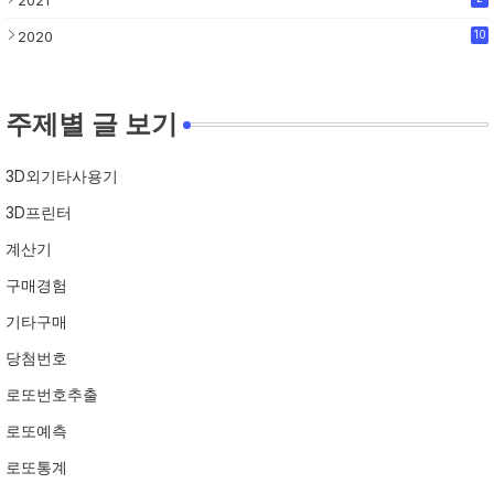
2021
2020
10
주제별 글 보기
3D외기타사용기
3D프린터
계산기
구매경험
기타구매
당첨번호
로또번호추출
로또예측
로또통계