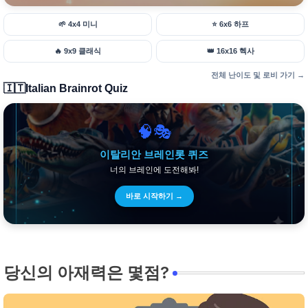
🌱
4x4 미니
⭐
6x6 하프
🔥
9x9 클래식
👑
16x16 헥사
전체 난이도 및 로비 가기 →
🇮🇹
Italian Brainrot Quiz
🧠🎭
이탈리안 브레인롯 퀴즈
너의 브레인에 도전해봐!
바로 시작하기 →
당신의 아재력은 몇점?