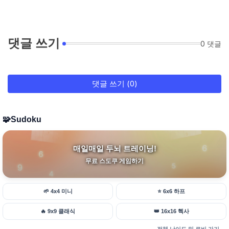
댓글 쓰기
0 댓글
댓글 쓰기 (0)
🧩
Sudoku
매일매일 두뇌 트레이닝!
무료 스도쿠 게임하기
🌱
4x4 미니
⭐
6x6 하프
🔥
9x9 클래식
👑
16x16 헥사