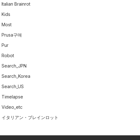
Italian Brainrot
Kids
Most
Prusa구매
Pur
Robot
Search_JPN
Search_Korea
Search_US
Timelapse
Video_etc
イタリアン・ブレインロット