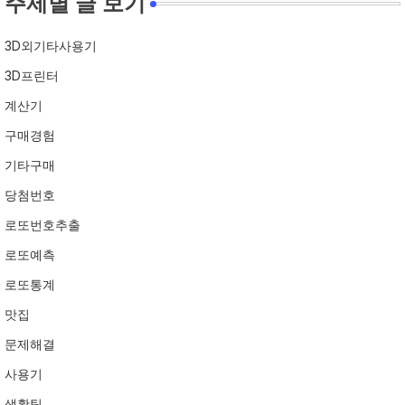
주제별 글 보기
3D외기타사용기
3D프린터
계산기
구매경험
기타구매
당첨번호
로또번호추출
로또예측
로또통계
맛집
문제해결
사용기
생활팁